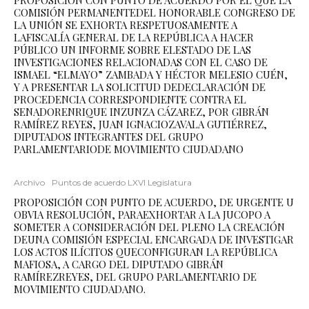
PROPOSICIÓN CON PUNTO DE ACUERDO POR EL QUE LA
COMISIÓN PERMANENTEDEL HONORABLE CONGRESO DE
LA UNIÓN SE EXHORTA RESPETUOSAMENTE A
LAFISCALÍA GENERAL DE LA REPÚBLICA A HACER
PÚBLICO UN INFORME SOBRE ELESTADO DE LAS
INVESTIGACIONES RELACIONADAS CON EL CASO DE
ISMAEL “ELMAYO” ZAMBADA Y HÉCTOR MELESIO CUÉN,
Y A PRESENTAR LA SOLICITUD DEDECLARACIÓN DE
PROCEDENCIA CORRESPONDIENTE CONTRA EL
SENADORENRIQUE INZUNZA CÁZAREZ, POR GIBRÁN
RAMÍREZ REYES, JUAN IGNACIOZAVALA GUTIÉRREZ,
DIPUTADOS INTEGRANTES DEL GRUPO
PARLAMENTARIODE MOVIMIENTO CIUDADANO
Archivo
Puntos de acuerdo LXVI Legislatura
PROPOSICIÓN CON PUNTO DE ACUERDO, DE URGENTE U
OBVIA RESOLUCIÓN, PARAEXHORTAR A LA JUCOPO A
SOMETER A CONSIDERACIÓN DEL PLENO LA CREACIÓN
DEUNA COMISIÓN ESPECIAL ENCARGADA DE INVESTIGAR
LOS ACTOS ILÍCITOS QUECONFIGURAN LA REPÚBLICA
MAFIOSA, A CARGO DEL DIPUTADO GIBRÁN
RAMÍREZREYES, DEL GRUPO PARLAMENTARIO DE
MOVIMIENTO CIUDADANO.