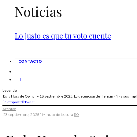
Noticias
Lo justo es que tu voto cuente
CONTACTO
Leyendo
Es la Hora de Opinar – 18 septiembre 2025. La detención de Hernán «N» y sus impli
Compartir
Tweet
Archivo
·
23 septiembre, 2025
·
1 Minuto de lectura
·
0