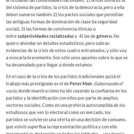
articulaban las comunidades nacionales: 1) la más obvia es la
del sistema de partidos, la crisis de la democracia, pero a ella
deben sumarse también 2) los pactos sociales que permitían
las antiguas formas de dominación de clase (la seguridad
social), 3) las formas de convivencia étnicas o
entre
subjetividades racializadas
y 4) las de
género.
No
quiero ahondar en detalles estadísticos, pero sobran
evidencias de la crisis de estos cuatro entramados, y sólo voy
a evocarla brevemente. Son sólo unos apuntes sobre lo que se
ha desanudado para llegar a donde estamos
En el caso de la crisis de los partidos tradicionales quizá el
trabajo más prestigiado es el de
Peter Mair
,
Gobernando el
vacío
, donde muestra cómo ha ido cayendo la confianza en los
partidos y la identificación con ellos por parte de amplios
sectores sociales. Como en una profecía autocumplida de los
estudiosos que ven lo electoral como un mercado, los
partidos se volvieron una oferta en una decisión de consumo,
que volvió superflua la representación política y con ello
incrementó la abstención en todas las latitudes —una inercia