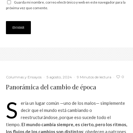
Guarda mi nombre, correo electrónico y web en este navegador para la
próxima vez que comente.
0
Columnas y Ensayos
·
5 agosto, 2024
·
9 Minutos de lectura
·
Panorámica del cambio de época
S
ería un lugar común —uno de los malos— simplemente
decir que el mundo está cambiando o
reestructurándose, porque eso sucede todo el
tiempo.
El mundo cambia siempre, es cierto, pero los ritmos,
los flujos de los cambios son distintos
; obedecen a patrones