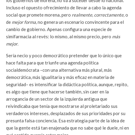
los gobiernos de morena, no va a suceder desde lo nacional.
Incluso el opuesto ofrecimiento de llevar a cabo la agenda
social que promete morena, pero
realmente,
correctamente,
o
de
mejor forma,
no genera un escenario convincente para el
cambio de gobierno. Apenas configura una especie de
simifarmacia al revés: lo mismo, al mismo precio, pero
más
mejor
.
Sería necio y poco democrático pretender que lo único que
hace falta para que triunfe una agenda política
socialdemócrata –con una alternativa más plural, más
democrática, más igualitaria y más eficaz en materia de
seguridad– es intensificar la didáctica política, aunque, repito,
es algo que tiene que hacerse también, sin caer en la
arrogancia de un sector de la izquierda antigua que
reivindicaba que tenía que mostrarse al proletariado sus
verdaderos intereses, desplazados de sus prioridades por su
presunta falsa conciencia. Esa estrategia parte de la idea de
que la gente está tan enajenada que no sabe qué le duele, ni en