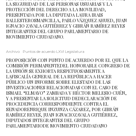
LA SEGURIDAD DE LAS PERSONAS USUARIAS Y LA
PROTECCIÓN DEL DERECHO A LA MOVILIDAD,
PRESENTADA POR LA DIPUTADA LAURA IRAIS
BALLESTEROSMANCILLA, PABLO VÁZQUEZ AHUED, JUAN
IGNACIO ZAVALA GUTIÉRREZ Y GIBRÁN RAMÍREZ REYES
INTEGRANTES DEL GRUPO PARLAMENTARIO DE
MOVIMIENTO CIUDADANO.
Archivo
Puntos de acuerdo LXVI Legislatura
PROPOSICIÓN CON PUNTO DE ACUERDO POR EL QUE LA
COMISIÓN PERMANENTEDEL HONORABLE CONGRESO DE
LA UNIÓN SE EXHORTA RESPETUOSAMENTE A
LAFISCALÍA GENERAL DE LA REPÚBLICA A HACER
PÚBLICO UN INFORME SOBRE ELESTADO DE LAS
INVESTIGACIONES RELACIONADAS CON EL CASO DE
ISMAEL “ELMAYO” ZAMBADA Y HÉCTOR MELESIO CUÉN,
Y A PRESENTAR LA SOLICITUD DEDECLARACIÓN DE
PROCEDENCIA CORRESPONDIENTE CONTRA EL
SENADORENRIQUE INZUNZA CÁZAREZ, POR GIBRÁN
RAMÍREZ REYES, JUAN IGNACIOZAVALA GUTIÉRREZ,
DIPUTADOS INTEGRANTES DEL GRUPO
PARLAMENTARIODE MOVIMIENTO CIUDADANO