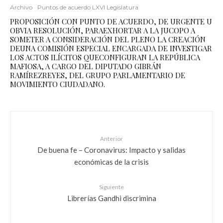
Archivo
Puntos de acuerdo LXVI Legislatura
PROPOSICIÓN CON PUNTO DE ACUERDO, DE URGENTE U
OBVIA RESOLUCIÓN, PARAEXHORTAR A LA JUCOPO A
SOMETER A CONSIDERACIÓN DEL PLENO LA CREACIÓN
DEUNA COMISIÓN ESPECIAL ENCARGADA DE INVESTIGAR
LOS ACTOS ILÍCITOS QUECONFIGURAN LA REPÚBLICA
MAFIOSA, A CARGO DEL DIPUTADO GIBRÁN
RAMÍREZREYES, DEL GRUPO PARLAMENTARIO DE
MOVIMIENTO CIUDADANO.
Anterior
De buena fe – Coronavirus: Impacto y salidas
económicas de la crisis
Siguiente
Librerías Gandhi discrimina