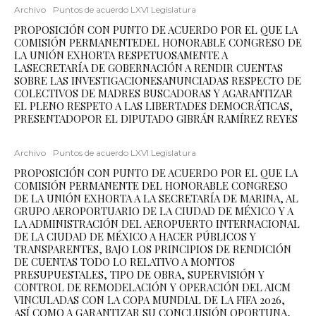
Archivo
Puntos de acuerdo LXVI Legislatura
PROPOSICIÓN CON PUNTO DE ACUERDO POR EL QUE LA
COMISIÓN PERMANENTEDEL HONORABLE CONGRESO DE
LA UNIÓN EXHORTA RESPETUOSAMENTE A
LASECRETARÍA DE GOBERNACIÓN A RENDIR CUENTAS
SOBRE LAS INVESTIGACIONESANUNCIADAS RESPECTO DE
COLECTIVOS DE MADRES BUSCADORAS Y AGARANTIZAR
EL PLENO RESPETO A LAS LIBERTADES DEMOCRÁTICAS,
PRESENTADOPOR EL DIPUTADO GIBRÁN RAMÍREZ REYES
Archivo
Puntos de acuerdo LXVI Legislatura
PROPOSICIÓN CON PUNTO DE ACUERDO POR EL QUE LA
COMISIÓN PERMANENTE DEL HONORABLE CONGRESO
DE LA UNIÓN EXHORTA A LA SECRETARÍA DE MARINA, AL
GRUPO AEROPORTUARIO DE LA CIUDAD DE MÉXICO Y A
LA ADMINISTRACIÓN DEL AEROPUERTO INTERNACIONAL
DE LA CIUDAD DE MÉXICO A HACER PÚBLICOS Y
TRANSPARENTES, BAJO LOS PRINCIPIOS DE RENDICIÓN
DE CUENTAS TODO LO RELATIVO A MONTOS
PRESUPUESTALES, TIPO DE OBRA, SUPERVISIÓN Y
CONTROL DE REMODELACIÓN Y OPERACIÓN DEL AICM
VINCULADAS CON LA COPA MUNDIAL DE LA FIFA 2026,
ASÍ COMO A GARANTIZAR SU CONCLUSIÓN OPORTUNA,