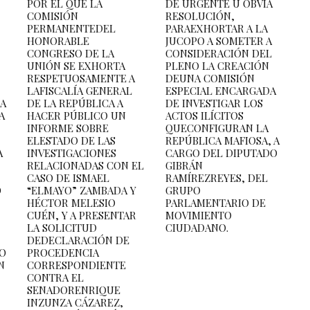
POR EL QUE LA
DE URGENTE U OBVIA
COMISIÓN
RESOLUCIÓN,
PERMANENTEDEL
PARAEXHORTAR A LA
HONORABLE
JUCOPO A SOMETER A
CONGRESO DE LA
CONSIDERACIÓN DEL
UNIÓN SE EXHORTA
PLENO LA CREACIÓN
RESPETUOSAMENTE A
DEUNA COMISIÓN
LAFISCALÍA GENERAL
ESPECIAL ENCARGADA
LA
DE LA REPÚBLICA A
DE INVESTIGAR LOS
A
HACER PÚBLICO UN
ACTOS ILÍCITOS
INFORME SOBRE
QUECONFIGURAN LA
ELESTADO DE LAS
REPÚBLICA MAFIOSA, A
A
INVESTIGACIONES
CARGO DEL DIPUTADO
RELACIONADAS CON EL
GIBRÁN
CASO DE ISMAEL
RAMÍREZREYES, DEL
O
“ELMAYO” ZAMBADA Y
GRUPO
HÉCTOR MELESIO
PARLAMENTARIO DE
CUÉN, Y A PRESENTAR
MOVIMIENTO
LA SOLICITUD
CIUDADANO.
DEDECLARACIÓN DE
PO
PROCEDENCIA
N
CORRESPONDIENTE
CONTRA EL
SENADORENRIQUE
INZUNZA CÁZAREZ,