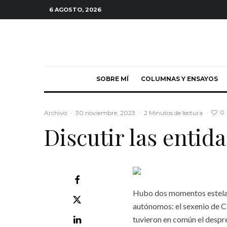
6 AGOSTO, 2026
SOBRE MÍ
COLUMNAS Y ENSAYOS
0
Archivo
·
30 noviembre, 2023
·
2 Minutos de lectura
·
Discutir las enti
Hubo dos momentos estelar
autónomos: el sexenio de C
tuvieron en común el despres