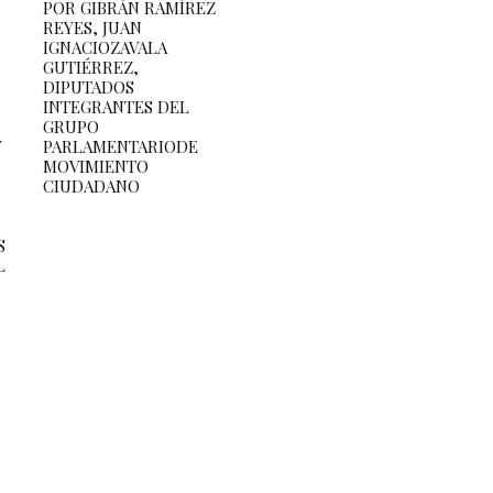
POR GIBRÁN RAMÍREZ
REYES, JUAN
IGNACIOZAVALA
GUTIÉRREZ,
DIPUTADOS
INTEGRANTES DEL
GRUPO
Y
PARLAMENTARIODE
MOVIMIENTO
CIUDADANO
S
L