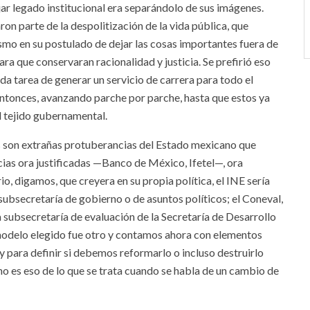
rjar legado institucional era separándolo de sus imágenes.
n parte de la despolitización de la vida pública, que
ismo en su postulado de dejar las cosas importantes fuera de
ara que conservaran racionalidad y justicia. Se prefirió eso
a tarea de generar un servicio de carrera para todo el
entonces, avanzando parche por parche, hasta que estos ya
l tejido gubernamental.
son extrañas protuberancias del Estado mexicano que
as ora justificadas —Banco de México, Ifetel—, ora
rio, digamos, que creyera en su propia política, el INE sería
 subsecretaría de gobierno o de asuntos políticos; el Coneval,
na subsecretaría de evaluación de la Secretaría de Desarrollo
l modelo elegido fue otro y contamos ahora con elementos
 y para definir si debemos reformarlo o incluso destruirlo
 no es eso de lo que se trata cuando se habla de un cambio de