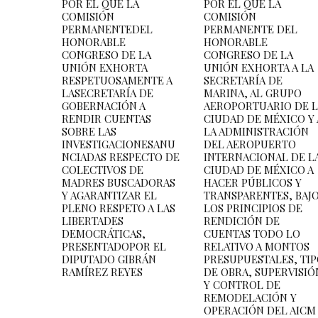
POR EL QUE LA
POR EL QUE LA
COMISIÓN
COMISIÓN
PERMANENTEDEL
PERMANENTE DEL
HONORABLE
HONORABLE
CONGRESO DE LA
CONGRESO DE LA
UNIÓN EXHORTA
UNIÓN EXHORTA A LA
RESPETUOSAMENTE A
SECRETARÍA DE
LASECRETARÍA DE
MARINA, AL GRUPO
GOBERNACIÓN A
AEROPORTUARIO DE 
RENDIR CUENTAS
CIUDAD DE MÉXICO Y 
SOBRE LAS
LA ADMINISTRACIÓN
INVESTIGACIONESANU
DEL AEROPUERTO
NCIADAS RESPECTO DE
INTERNACIONAL DE L
COLECTIVOS DE
CIUDAD DE MÉXICO A
MADRES BUSCADORAS
HACER PÚBLICOS Y
Y AGARANTIZAR EL
TRANSPARENTES, BAJ
PLENO RESPETO A LAS
LOS PRINCIPIOS DE
LIBERTADES
RENDICIÓN DE
DEMOCRÁTICAS,
CUENTAS TODO LO
PRESENTADOPOR EL
RELATIVO A MONTOS
DIPUTADO GIBRÁN
PRESUPUESTALES, TI
RAMÍREZ REYES
DE OBRA, SUPERVISIÓ
Y CONTROL DE
REMODELACIÓN Y
OPERACIÓN DEL AICM