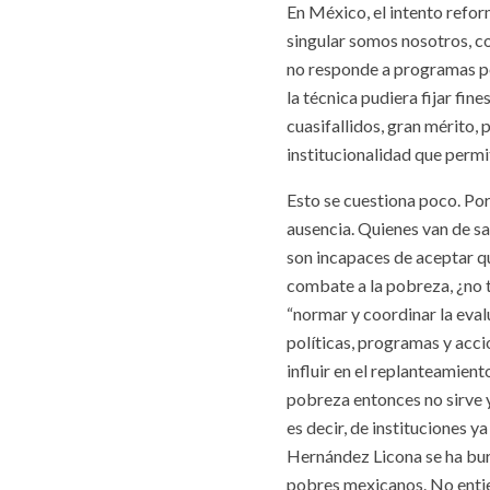
En México, el intento refor
singular somos nosotros, c
no responde a programas po
la técnica pudiera fijar fi
cuasifallidos, gran mérito
institucionalidad que permi
Esto se cuestiona poco. Por
ausencia. Quienes van de sa
son incapaces de aceptar qu
combate a la pobreza, ¿no 
“normar y coordinar la evalu
políticas, programas y acci
influir en el replanteamient
pobreza entonces no sirve y
es decir, de instituciones
Hernández Licona se ha bur
pobres mexicanos. No entie