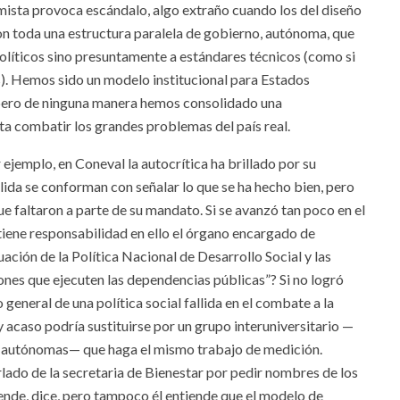
mista provoca escándalo, algo extraño cuando los del diseño
on toda una estructura paralela de gobierno, autónoma, que
líticos sino presuntamente a estándares técnicos (como si
nes). Hemos sido un modelo institucional para Estados
, pero de ninguna manera hemos consolidado una
ta combatir los grandes problemas del país real.
 ejemplo, en Coneval la autocrítica ha brillado por su
lida se conforman con señalar lo que se ha hecho bien, pero
e faltaron a parte de su mandato. Si se avanzó tan poco en el
tiene responsabilidad en ello el órgano encargado de
ación de la Política Nacional de Desarrollo Social y las
ones que ejecuten las dependencias públicas”? Si no logró
o general de una política social fallida en el combate a la
 acaso podría sustituirse por un grupo interuniversitario —
 ya autónomas— que haga el mismo trabajo de medición.
lado de la secretaria de Bienestar por pedir nombres de los
nde, dice, pero tampoco él entiende que el modelo de