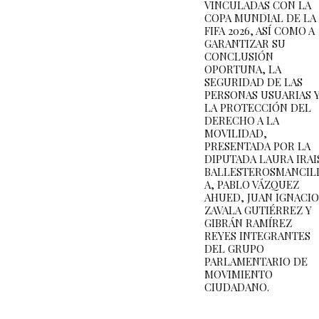
VINCULADAS CON LA
COPA MUNDIAL DE LA
FIFA 2026, ASÍ COMO A
GARANTIZAR SU
CONCLUSIÓN
OPORTUNA, LA
SEGURIDAD DE LAS
PERSONAS USUARIAS 
LA PROTECCIÓN DEL
DERECHO A LA
MOVILIDAD,
PRESENTADA POR LA
DIPUTADA LAURA IRAI
BALLESTEROSMANCIL
A, PABLO VÁZQUEZ
AHUED, JUAN IGNACIO
ZAVALA GUTIÉRREZ Y
GIBRÁN RAMÍREZ
REYES INTEGRANTES
DEL GRUPO
PARLAMENTARIO DE
MOVIMIENTO
CIUDADANO.