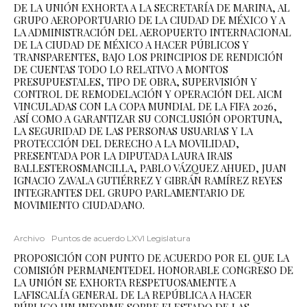
DE LA UNIÓN EXHORTA A LA SECRETARÍA DE MARINA, AL
GRUPO AEROPORTUARIO DE LA CIUDAD DE MÉXICO Y A
LA ADMINISTRACIÓN DEL AEROPUERTO INTERNACIONAL
DE LA CIUDAD DE MÉXICO A HACER PÚBLICOS Y
TRANSPARENTES, BAJO LOS PRINCIPIOS DE RENDICIÓN
DE CUENTAS TODO LO RELATIVO A MONTOS
PRESUPUESTALES, TIPO DE OBRA, SUPERVISIÓN Y
CONTROL DE REMODELACIÓN Y OPERACIÓN DEL AICM
VINCULADAS CON LA COPA MUNDIAL DE LA FIFA 2026,
ASÍ COMO A GARANTIZAR SU CONCLUSIÓN OPORTUNA,
LA SEGURIDAD DE LAS PERSONAS USUARIAS Y LA
PROTECCIÓN DEL DERECHO A LA MOVILIDAD,
PRESENTADA POR LA DIPUTADA LAURA IRAIS
BALLESTEROSMANCILLA, PABLO VÁZQUEZ AHUED, JUAN
IGNACIO ZAVALA GUTIÉRREZ Y GIBRÁN RAMÍREZ REYES
INTEGRANTES DEL GRUPO PARLAMENTARIO DE
MOVIMIENTO CIUDADANO.
Archivo
Puntos de acuerdo LXVI Legislatura
PROPOSICIÓN CON PUNTO DE ACUERDO POR EL QUE LA
COMISIÓN PERMANENTEDEL HONORABLE CONGRESO DE
LA UNIÓN SE EXHORTA RESPETUOSAMENTE A
LAFISCALÍA GENERAL DE LA REPÚBLICA A HACER