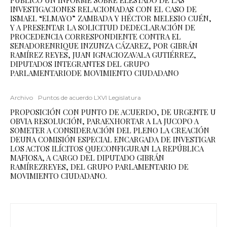
PÚBLICO UN INFORME SOBRE ELESTADO DE LAS
INVESTIGACIONES RELACIONADAS CON EL CASO DE
ISMAEL “ELMAYO” ZAMBADA Y HÉCTOR MELESIO CUÉN,
Y A PRESENTAR LA SOLICITUD DEDECLARACIÓN DE
PROCEDENCIA CORRESPONDIENTE CONTRA EL
SENADORENRIQUE INZUNZA CÁZAREZ, POR GIBRÁN
RAMÍREZ REYES, JUAN IGNACIOZAVALA GUTIÉRREZ,
DIPUTADOS INTEGRANTES DEL GRUPO
PARLAMENTARIODE MOVIMIENTO CIUDADANO
Archivo
Puntos de acuerdo LXVI Legislatura
PROPOSICIÓN CON PUNTO DE ACUERDO, DE URGENTE U
OBVIA RESOLUCIÓN, PARAEXHORTAR A LA JUCOPO A
SOMETER A CONSIDERACIÓN DEL PLENO LA CREACIÓN
DEUNA COMISIÓN ESPECIAL ENCARGADA DE INVESTIGAR
LOS ACTOS ILÍCITOS QUECONFIGURAN LA REPÚBLICA
MAFIOSA, A CARGO DEL DIPUTADO GIBRÁN
RAMÍREZREYES, DEL GRUPO PARLAMENTARIO DE
MOVIMIENTO CIUDADANO.