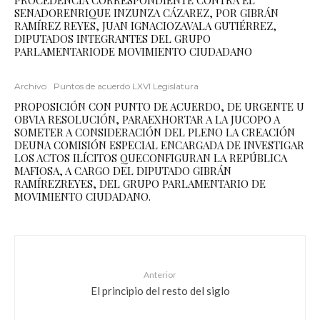
PROCEDENCIA CORRESPONDIENTE CONTRA EL
SENADORENRIQUE INZUNZA CÁZAREZ, POR GIBRÁN
RAMÍREZ REYES, JUAN IGNACIOZAVALA GUTIÉRREZ,
DIPUTADOS INTEGRANTES DEL GRUPO
PARLAMENTARIODE MOVIMIENTO CIUDADANO
Archivo
Puntos de acuerdo LXVI Legislatura
PROPOSICIÓN CON PUNTO DE ACUERDO, DE URGENTE U
OBVIA RESOLUCIÓN, PARAEXHORTAR A LA JUCOPO A
SOMETER A CONSIDERACIÓN DEL PLENO LA CREACIÓN
DEUNA COMISIÓN ESPECIAL ENCARGADA DE INVESTIGAR
LOS ACTOS ILÍCITOS QUECONFIGURAN LA REPÚBLICA
MAFIOSA, A CARGO DEL DIPUTADO GIBRÁN
RAMÍREZREYES, DEL GRUPO PARLAMENTARIO DE
MOVIMIENTO CIUDADANO.
Anterior
El principio del resto del siglo