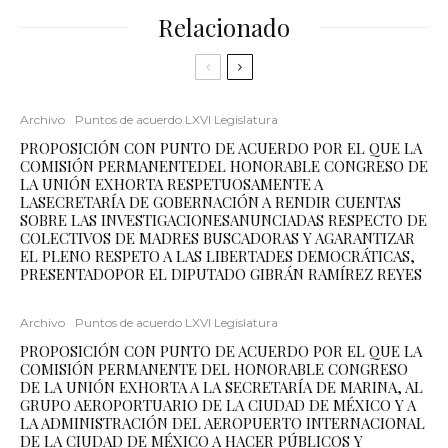
Relacionado
Archivo
Puntos de acuerdo LXVI Legislatura
PROPOSICIÓN CON PUNTO DE ACUERDO POR EL QUE LA
COMISIÓN PERMANENTEDEL HONORABLE CONGRESO DE
LA UNIÓN EXHORTA RESPETUOSAMENTE A
LASECRETARÍA DE GOBERNACIÓN A RENDIR CUENTAS
SOBRE LAS INVESTIGACIONESANUNCIADAS RESPECTO DE
COLECTIVOS DE MADRES BUSCADORAS Y AGARANTIZAR
EL PLENO RESPETO A LAS LIBERTADES DEMOCRÁTICAS,
PRESENTADOPOR EL DIPUTADO GIBRÁN RAMÍREZ REYES
Archivo
Puntos de acuerdo LXVI Legislatura
PROPOSICIÓN CON PUNTO DE ACUERDO POR EL QUE LA
COMISIÓN PERMANENTE DEL HONORABLE CONGRESO
DE LA UNIÓN EXHORTA A LA SECRETARÍA DE MARINA, AL
GRUPO AEROPORTUARIO DE LA CIUDAD DE MÉXICO Y A
LA ADMINISTRACIÓN DEL AEROPUERTO INTERNACIONAL
DE LA CIUDAD DE MÉXICO A HACER PÚBLICOS Y