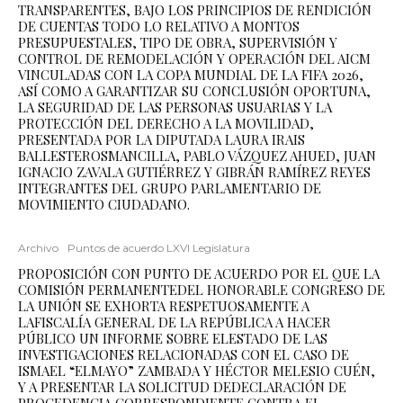
TRANSPARENTES, BAJO LOS PRINCIPIOS DE RENDICIÓN
DE CUENTAS TODO LO RELATIVO A MONTOS
PRESUPUESTALES, TIPO DE OBRA, SUPERVISIÓN Y
CONTROL DE REMODELACIÓN Y OPERACIÓN DEL AICM
VINCULADAS CON LA COPA MUNDIAL DE LA FIFA 2026,
ASÍ COMO A GARANTIZAR SU CONCLUSIÓN OPORTUNA,
LA SEGURIDAD DE LAS PERSONAS USUARIAS Y LA
PROTECCIÓN DEL DERECHO A LA MOVILIDAD,
PRESENTADA POR LA DIPUTADA LAURA IRAIS
BALLESTEROSMANCILLA, PABLO VÁZQUEZ AHUED, JUAN
IGNACIO ZAVALA GUTIÉRREZ Y GIBRÁN RAMÍREZ REYES
INTEGRANTES DEL GRUPO PARLAMENTARIO DE
MOVIMIENTO CIUDADANO.
Archivo
Puntos de acuerdo LXVI Legislatura
PROPOSICIÓN CON PUNTO DE ACUERDO POR EL QUE LA
COMISIÓN PERMANENTEDEL HONORABLE CONGRESO DE
LA UNIÓN SE EXHORTA RESPETUOSAMENTE A
LAFISCALÍA GENERAL DE LA REPÚBLICA A HACER
PÚBLICO UN INFORME SOBRE ELESTADO DE LAS
INVESTIGACIONES RELACIONADAS CON EL CASO DE
ISMAEL “ELMAYO” ZAMBADA Y HÉCTOR MELESIO CUÉN,
Y A PRESENTAR LA SOLICITUD DEDECLARACIÓN DE