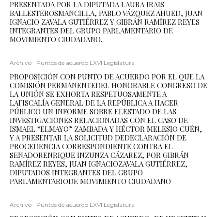
PRESENTADA POR LA DIPUTADA LAURA IRAIS
BALLESTEROSMANCILLA, PABLO VÁZQUEZ AHUED, JUAN
IGNACIO ZAVALA GUTIÉRREZ Y GIBRÁN RAMÍREZ REYES
INTEGRANTES DEL GRUPO PARLAMENTARIO DE
MOVIMIENTO CIUDADANO.
Archivo
Puntos de acuerdo LXVI Legislatura
PROPOSICIÓN CON PUNTO DE ACUERDO POR EL QUE LA
COMISIÓN PERMANENTEDEL HONORABLE CONGRESO DE
LA UNIÓN SE EXHORTA RESPETUOSAMENTE A
LAFISCALÍA GENERAL DE LA REPÚBLICA A HACER
PÚBLICO UN INFORME SOBRE ELESTADO DE LAS
INVESTIGACIONES RELACIONADAS CON EL CASO DE
ISMAEL “ELMAYO” ZAMBADA Y HÉCTOR MELESIO CUÉN,
Y A PRESENTAR LA SOLICITUD DEDECLARACIÓN DE
PROCEDENCIA CORRESPONDIENTE CONTRA EL
SENADORENRIQUE INZUNZA CÁZAREZ, POR GIBRÁN
RAMÍREZ REYES, JUAN IGNACIOZAVALA GUTIÉRREZ,
DIPUTADOS INTEGRANTES DEL GRUPO
PARLAMENTARIODE MOVIMIENTO CIUDADANO
Archivo
Puntos de acuerdo LXVI Legislatura