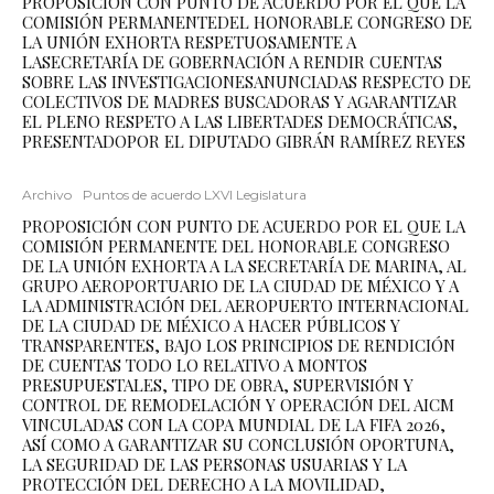
PROPOSICIÓN CON PUNTO DE ACUERDO POR EL QUE LA
COMISIÓN PERMANENTEDEL HONORABLE CONGRESO DE
LA UNIÓN EXHORTA RESPETUOSAMENTE A
LASECRETARÍA DE GOBERNACIÓN A RENDIR CUENTAS
SOBRE LAS INVESTIGACIONESANUNCIADAS RESPECTO DE
COLECTIVOS DE MADRES BUSCADORAS Y AGARANTIZAR
EL PLENO RESPETO A LAS LIBERTADES DEMOCRÁTICAS,
PRESENTADOPOR EL DIPUTADO GIBRÁN RAMÍREZ REYES
Archivo
Puntos de acuerdo LXVI Legislatura
PROPOSICIÓN CON PUNTO DE ACUERDO POR EL QUE LA
COMISIÓN PERMANENTE DEL HONORABLE CONGRESO
DE LA UNIÓN EXHORTA A LA SECRETARÍA DE MARINA, AL
GRUPO AEROPORTUARIO DE LA CIUDAD DE MÉXICO Y A
LA ADMINISTRACIÓN DEL AEROPUERTO INTERNACIONAL
DE LA CIUDAD DE MÉXICO A HACER PÚBLICOS Y
TRANSPARENTES, BAJO LOS PRINCIPIOS DE RENDICIÓN
DE CUENTAS TODO LO RELATIVO A MONTOS
PRESUPUESTALES, TIPO DE OBRA, SUPERVISIÓN Y
CONTROL DE REMODELACIÓN Y OPERACIÓN DEL AICM
VINCULADAS CON LA COPA MUNDIAL DE LA FIFA 2026,
ASÍ COMO A GARANTIZAR SU CONCLUSIÓN OPORTUNA,
LA SEGURIDAD DE LAS PERSONAS USUARIAS Y LA
PROTECCIÓN DEL DERECHO A LA MOVILIDAD,