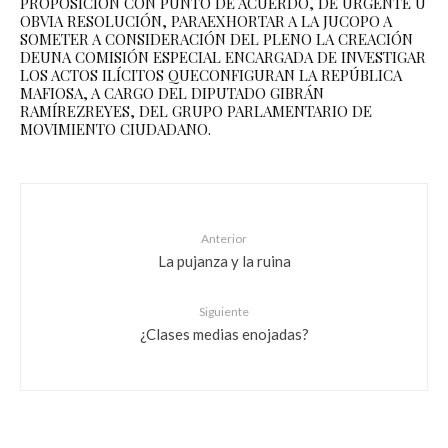
PROPOSICIÓN CON PUNTO DE ACUERDO, DE URGENTE U
OBVIA RESOLUCIÓN, PARAEXHORTAR A LA JUCOPO A
SOMETER A CONSIDERACIÓN DEL PLENO LA CREACIÓN
DEUNA COMISIÓN ESPECIAL ENCARGADA DE INVESTIGAR
LOS ACTOS ILÍCITOS QUECONFIGURAN LA REPÚBLICA
MAFIOSA, A CARGO DEL DIPUTADO GIBRÁN
RAMÍREZREYES, DEL GRUPO PARLAMENTARIO DE
MOVIMIENTO CIUDADANO.
Anterior
La pujanza y la ruina
Siguiente
¿Clases medias enojadas?