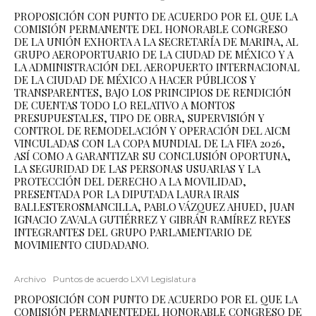
PROPOSICIÓN CON PUNTO DE ACUERDO POR EL QUE LA
COMISIÓN PERMANENTE DEL HONORABLE CONGRESO
DE LA UNIÓN EXHORTA A LA SECRETARÍA DE MARINA, AL
GRUPO AEROPORTUARIO DE LA CIUDAD DE MÉXICO Y A
LA ADMINISTRACIÓN DEL AEROPUERTO INTERNACIONAL
DE LA CIUDAD DE MÉXICO A HACER PÚBLICOS Y
TRANSPARENTES, BAJO LOS PRINCIPIOS DE RENDICIÓN
DE CUENTAS TODO LO RELATIVO A MONTOS
PRESUPUESTALES, TIPO DE OBRA, SUPERVISIÓN Y
CONTROL DE REMODELACIÓN Y OPERACIÓN DEL AICM
VINCULADAS CON LA COPA MUNDIAL DE LA FIFA 2026,
ASÍ COMO A GARANTIZAR SU CONCLUSIÓN OPORTUNA,
LA SEGURIDAD DE LAS PERSONAS USUARIAS Y LA
PROTECCIÓN DEL DERECHO A LA MOVILIDAD,
PRESENTADA POR LA DIPUTADA LAURA IRAIS
BALLESTEROSMANCILLA, PABLO VÁZQUEZ AHUED, JUAN
IGNACIO ZAVALA GUTIÉRREZ Y GIBRÁN RAMÍREZ REYES
INTEGRANTES DEL GRUPO PARLAMENTARIO DE
MOVIMIENTO CIUDADANO.
Archivo
Puntos de acuerdo LXVI Legislatura
PROPOSICIÓN CON PUNTO DE ACUERDO POR EL QUE LA
COMISIÓN PERMANENTEDEL HONORABLE CONGRESO DE