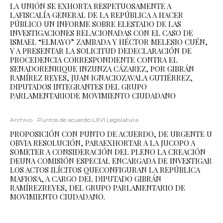
LA UNIÓN SE EXHORTA RESPETUOSAMENTE A
LAFISCALÍA GENERAL DE LA REPÚBLICA A HACER
PÚBLICO UN INFORME SOBRE ELESTADO DE LAS
INVESTIGACIONES RELACIONADAS CON EL CASO DE
ISMAEL “ELMAYO” ZAMBADA Y HÉCTOR MELESIO CUÉN,
Y A PRESENTAR LA SOLICITUD DEDECLARACIÓN DE
PROCEDENCIA CORRESPONDIENTE CONTRA EL
SENADORENRIQUE INZUNZA CÁZAREZ, POR GIBRÁN
RAMÍREZ REYES, JUAN IGNACIOZAVALA GUTIÉRREZ,
DIPUTADOS INTEGRANTES DEL GRUPO
PARLAMENTARIODE MOVIMIENTO CIUDADANO
Archivo
Puntos de acuerdo LXVI Legislatura
PROPOSICIÓN CON PUNTO DE ACUERDO, DE URGENTE U
OBVIA RESOLUCIÓN, PARAEXHORTAR A LA JUCOPO A
SOMETER A CONSIDERACIÓN DEL PLENO LA CREACIÓN
DEUNA COMISIÓN ESPECIAL ENCARGADA DE INVESTIGAR
LOS ACTOS ILÍCITOS QUECONFIGURAN LA REPÚBLICA
MAFIOSA, A CARGO DEL DIPUTADO GIBRÁN
RAMÍREZREYES, DEL GRUPO PARLAMENTARIO DE
MOVIMIENTO CIUDADANO.