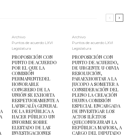
Archivo
Archivo
Puntos de acuerdo LXVI
Puntos de acuerdo LXVI
Legislatura
Legislatura
PROPOSICIÓN CON
PROPOSICIÓN CON
PUNTO DE ACUERDO
PUNTO DE ACUERDO,
POR EL QUE LA
DE URGENTE U OBVIA
COMISIÓN
RESOLUCIÓN,
PERMANENTEDEL
PARAEXHORTAR A LA
HONORABLE
JUCOPO A SOMETER A
CONGRESO DE LA
CONSIDERACIÓN DEL
UNIÓN SE EXHORTA
PLENO LA CREACIÓN
RESPETUOSAMENTE A
DEUNA COMISIÓN
LAFISCALÍA GENERAL
ESPECIAL ENCARGADA
LA
DE LA REPÚBLICA A
DE INVESTIGAR LOS
A
HACER PÚBLICO UN
ACTOS ILÍCITOS
INFORME SOBRE
QUECONFIGURAN LA
ELESTADO DE LAS
REPÚBLICA MAFIOSA, A
A
INVESTIGACIONES
CARGO DEL DIPUTADO