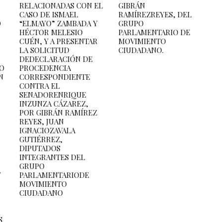
RELACIONADAS CON EL
GIBRÁN
CASO DE ISMAEL
RAMÍREZREYES, DEL
O
“ELMAYO” ZAMBADA Y
GRUPO
HÉCTOR MELESIO
PARLAMENTARIO DE
CUÉN, Y A PRESENTAR
MOVIMIENTO
LA SOLICITUD
CIUDADANO.
DEDECLARACIÓN DE
PO
PROCEDENCIA
N
CORRESPONDIENTE
CONTRA EL
SENADORENRIQUE
INZUNZA CÁZAREZ,
POR GIBRÁN RAMÍREZ
REYES, JUAN
IGNACIOZAVALA
GUTIÉRREZ,
DIPUTADOS
INTEGRANTES DEL
GRUPO
Y
PARLAMENTARIODE
MOVIMIENTO
CIUDADANO
S