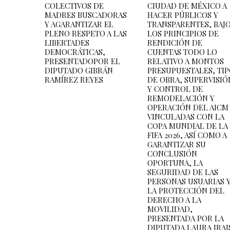
COLECTIVOS DE
CIUDAD DE MÉXICO A
MADRES BUSCADORAS
HACER PÚBLICOS Y
Y AGARANTIZAR EL
TRANSPARENTES, BAJ
PLENO RESPETO A LAS
LOS PRINCIPIOS DE
LIBERTADES
RENDICIÓN DE
DEMOCRÁTICAS,
CUENTAS TODO LO
PRESENTADOPOR EL
RELATIVO A MONTOS
DIPUTADO GIBRÁN
PRESUPUESTALES, TI
RAMÍREZ REYES
DE OBRA, SUPERVISIÓ
Y CONTROL DE
REMODELACIÓN Y
OPERACIÓN DEL AICM
VINCULADAS CON LA
COPA MUNDIAL DE LA
FIFA 2026, ASÍ COMO A
GARANTIZAR SU
CONCLUSIÓN
OPORTUNA, LA
SEGURIDAD DE LAS
PERSONAS USUARIAS 
LA PROTECCIÓN DEL
DERECHO A LA
MOVILIDAD,
PRESENTADA POR LA
DIPUTADA LAURA IRAI