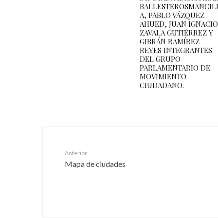
BALLESTEROSMANCIL
A, PABLO VÁZQUEZ
AHUED, JUAN IGNACIO
ZAVALA GUTIÉRREZ Y
GIBRÁN RAMÍREZ
REYES INTEGRANTES
DEL GRUPO
PARLAMENTARIO DE
MOVIMIENTO
CIUDADANO.
Anterior
Mapa de ciudades