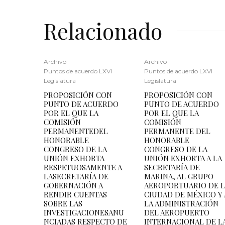
Relacionado
Archivo
Archivo
Puntos de acuerdo LXVI
Puntos de acuerdo LXVI
Legislatura
Legislatura
PROPOSICIÓN CON
PROPOSICIÓN CON
PUNTO DE ACUERDO
PUNTO DE ACUERDO
POR EL QUE LA
POR EL QUE LA
COMISIÓN
COMISIÓN
PERMANENTEDEL
PERMANENTE DEL
HONORABLE
HONORABLE
CONGRESO DE LA
CONGRESO DE LA
UNIÓN EXHORTA
UNIÓN EXHORTA A LA
RESPETUOSAMENTE A
SECRETARÍA DE
LASECRETARÍA DE
MARINA, AL GRUPO
GOBERNACIÓN A
AEROPORTUARIO DE 
RENDIR CUENTAS
CIUDAD DE MÉXICO Y 
SOBRE LAS
LA ADMINISTRACIÓN
INVESTIGACIONESANU
DEL AEROPUERTO
NCIADAS RESPECTO DE
INTERNACIONAL DE L