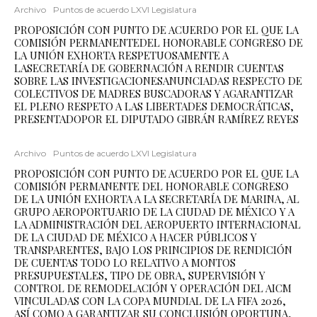
Archivo
Puntos de acuerdo LXVI Legislatura
PROPOSICIÓN CON PUNTO DE ACUERDO POR EL QUE LA
COMISIÓN PERMANENTEDEL HONORABLE CONGRESO DE
LA UNIÓN EXHORTA RESPETUOSAMENTE A
LASECRETARÍA DE GOBERNACIÓN A RENDIR CUENTAS
SOBRE LAS INVESTIGACIONESANUNCIADAS RESPECTO DE
COLECTIVOS DE MADRES BUSCADORAS Y AGARANTIZAR
EL PLENO RESPETO A LAS LIBERTADES DEMOCRÁTICAS,
PRESENTADOPOR EL DIPUTADO GIBRÁN RAMÍREZ REYES
Archivo
Puntos de acuerdo LXVI Legislatura
PROPOSICIÓN CON PUNTO DE ACUERDO POR EL QUE LA
COMISIÓN PERMANENTE DEL HONORABLE CONGRESO
DE LA UNIÓN EXHORTA A LA SECRETARÍA DE MARINA, AL
GRUPO AEROPORTUARIO DE LA CIUDAD DE MÉXICO Y A
LA ADMINISTRACIÓN DEL AEROPUERTO INTERNACIONAL
DE LA CIUDAD DE MÉXICO A HACER PÚBLICOS Y
TRANSPARENTES, BAJO LOS PRINCIPIOS DE RENDICIÓN
DE CUENTAS TODO LO RELATIVO A MONTOS
PRESUPUESTALES, TIPO DE OBRA, SUPERVISIÓN Y
CONTROL DE REMODELACIÓN Y OPERACIÓN DEL AICM
VINCULADAS CON LA COPA MUNDIAL DE LA FIFA 2026,
ASÍ COMO A GARANTIZAR SU CONCLUSIÓN OPORTUNA,