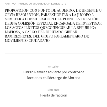
Archivo
Puntos de acuerdo LXVI Legislatura
PROPOSICIÓN CON PUNTO DE ACUERDO, DE URGENTE U
OBVIA RESOLUCIÓN, PARAEXHORTAR A LA JUCOPO A
SOMETER A CONSIDERACIÓN DEL PLENO LA CREACIÓN
DEUNA COMISIÓN ESPECIAL ENCARGADA DE INVESTIGAR
LOS ACTOS ILÍCITOS QUECONFIGURAN LA REPÚBLICA
MAFIOSA, A CARGO DEL DIPUTADO GIBRÁN
RAMÍREZREYES, DEL GRUPO PARLAMENTARIO DE
MOVIMIENTO CIUDADANO.
Anterior
Gibrán Ramírez advierte por control de
facciones en liderazgo de Morena
Siguiente
Fiesta de facción