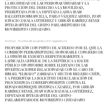
LA SEGURIDAD DE LAS PERSONAS USUARIAS Y LA
PROTECCIÓN DEL DERECHO A LA MOVILIDAD,
PRESENTADA POR LA DIPUTADA LAURA IRAIS
BALLESTEROSMANCILLA, PABLO VÁZQUEZ AHUED, JUAN
IGNACIO ZAVALA GUTIÉRREZ Y GIBRÁN RAMÍREZ REYES
INTEGRANTES DEL GRUPO PARLAMENTARIO DE
MOVIMIENTO CIUDADANO.
Archivo
Puntos de acuerdo LXVI Legislatura
PROPOSICIÓN CON PUNTO DE ACUERDO POR EL QUE LA
COMISIÓN PERMANENTEDEL HONORABLE CONGRESO DE
LA UNIÓN SE EXHORTA RESPETUOSAMENTE A
LAFISCALÍA GENERAL DE LA REPÚBLICA A HACER
PÚBLICO UN INFORME SOBRE ELESTADO DE LAS
INVESTIGACIONES RELACIONADAS CON EL CASO DE
ISMAEL “ELMAYO” ZAMBADA Y HÉCTOR MELESIO CUÉN,
Y A PRESENTAR LA SOLICITUD DEDECLARACIÓN DE
PROCEDENCIA CORRESPONDIENTE CONTRA EL
SENADORENRIQUE INZUNZA CÁZAREZ, POR GIBRÁN
RAMÍREZ REYES, JUAN IGNACIOZAVALA GUTIÉRREZ,
DIPUTADOS INTEGRANTES DEL GRUPO
PARLAMENTARIODE MOVIMIENTO CIUDADANO