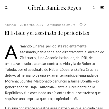
Gibrán Ramírez Reyes
0
Archivo
·
27 febrero, 2024
·
2 Minutos de lectura
·
El Estado y el asesinato de periodistas
A
rmando Linares, periodista recientemente
asesinado, había señalado directamente al alcalde de
Zitácuaro, Juan Antonio Ixtláhuac, del PRI, de
amenazarlo sobre atentar contra su vida y la de Roberto
Toledo; por el asesinato de Heber López, en Salina Cruz, se
detuvo al hermano de una ex agente municipal emanada de
Morena; Lourdes Maldonado denunció a Jaime Bonilla —ex
gobernador de Baja California— ante el Presidente de la
República y fue asesinada un día antes de que se tuviera que
requisar una empresa que era propiedad de él.
Hay una constante en estos asesinatos y es que, en cada caso,