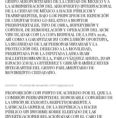
GRUPO AEROPORTUARIO DE LA CIUDAD DE MÉXICO Y A
LA ADMINISTRACIÓN DEL AEROPUERTO INTERNACIONAL
DE LA CIUDAD DE MÉXICO A HACER PÚBLICOS Y
TRANSPARENTES, BAJO LOS PRINCIPIOS DE RENDICIÓN
DE CUENTAS TODO LO RELATIVO A MONTOS
PRESUPUESTALES, TIPO DE OBRA, SUPERVISIÓN Y
CONTROL DE REMODELACIÓN Y OPERACIÓN DEL AICM
VINCULADAS CON LA COPA MUNDIAL DE LA FIFA 2026,
ASÍ COMO A GARANTIZAR SU CONCLUSIÓN OPORTUNA,
LA SEGURIDAD DE LAS PERSONAS USUARIAS Y LA
PROTECCIÓN DEL DERECHO A LA MOVILIDAD,
PRESENTADA POR LA DIPUTADA LAURA IRAIS
BALLESTEROSMANCILLA, PABLO VÁZQUEZ AHUED, JUAN
IGNACIO ZAVALA GUTIÉRREZ Y GIBRÁN RAMÍREZ REYES
INTEGRANTES DEL GRUPO PARLAMENTARIO DE
MOVIMIENTO CIUDADANO.
Archivo
Puntos de acuerdo LXVI Legislatura
PROPOSICIÓN CON PUNTO DE ACUERDO POR EL QUE LA
COMISIÓN PERMANENTEDEL HONORABLE CONGRESO DE
LA UNIÓN SE EXHORTA RESPETUOSAMENTE A
LAFISCALÍA GENERAL DE LA REPÚBLICA A HACER
PÚBLICO UN INFORME SOBRE ELESTADO DE LAS
INVESTIGACIONES RELACIONADAS CON EL CASO DE