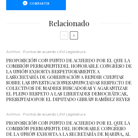
COMPARTIR
Relacionado
Archivo
Puntos de acuerdo LXVI Legislatura
PROPOSICIÓN CON PUNTO DE ACUERDO POR EL QUE LA
COMISIÓN PERMANENTEDEL HONORABLE CONGRESO DE
LA UNIÓN EXHORTA RESPETUOSAMENTE A
LASECRETARÍA DE GOBERNACIÓN A RENDIR CUENTAS
SOBRE LAS INVESTIGACIONESANUNCIADAS RESPECTO DE
COLECTIVOS DE MADRES BUSCADORAS Y AGARANTIZAR
EL PLENO RESPETO A LAS LIBERTADES DEMOCRÁTICAS,
PRESENTADOPOR EL DIPUTADO GIBRÁN RAMÍREZ REYES
Archivo
Puntos de acuerdo LXVI Legislatura
PROPOSICIÓN CON PUNTO DE ACUERDO POR EL QUE LA
COMISIÓN PERMANENTE DEL HONORABLE CONGRESO
DE LA UNIÓN EXHORTA A LA SECRETARÍA DE MARINA, AL