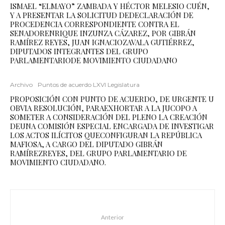
ISMAEL “ELMAYO” ZAMBADA Y HÉCTOR MELESIO CUÉN,
Y A PRESENTAR LA SOLICITUD DEDECLARACIÓN DE
PROCEDENCIA CORRESPONDIENTE CONTRA EL
SENADORENRIQUE INZUNZA CÁZAREZ, POR GIBRÁN
RAMÍREZ REYES, JUAN IGNACIOZAVALA GUTIÉRREZ,
DIPUTADOS INTEGRANTES DEL GRUPO
PARLAMENTARIODE MOVIMIENTO CIUDADANO
Archivo
Puntos de acuerdo LXVI Legislatura
PROPOSICIÓN CON PUNTO DE ACUERDO, DE URGENTE U
OBVIA RESOLUCIÓN, PARAEXHORTAR A LA JUCOPO A
SOMETER A CONSIDERACIÓN DEL PLENO LA CREACIÓN
DEUNA COMISIÓN ESPECIAL ENCARGADA DE INVESTIGAR
LOS ACTOS ILÍCITOS QUECONFIGURAN LA REPÚBLICA
MAFIOSA, A CARGO DEL DIPUTADO GIBRÁN
RAMÍREZREYES, DEL GRUPO PARLAMENTARIO DE
MOVIMIENTO CIUDADANO.
Anterior