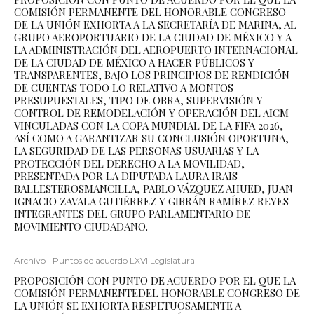
COMISIÓN PERMANENTE DEL HONORABLE CONGRESO
DE LA UNIÓN EXHORTA A LA SECRETARÍA DE MARINA, AL
GRUPO AEROPORTUARIO DE LA CIUDAD DE MÉXICO Y A
LA ADMINISTRACIÓN DEL AEROPUERTO INTERNACIONAL
DE LA CIUDAD DE MÉXICO A HACER PÚBLICOS Y
TRANSPARENTES, BAJO LOS PRINCIPIOS DE RENDICIÓN
DE CUENTAS TODO LO RELATIVO A MONTOS
PRESUPUESTALES, TIPO DE OBRA, SUPERVISIÓN Y
CONTROL DE REMODELACIÓN Y OPERACIÓN DEL AICM
VINCULADAS CON LA COPA MUNDIAL DE LA FIFA 2026,
ASÍ COMO A GARANTIZAR SU CONCLUSIÓN OPORTUNA,
LA SEGURIDAD DE LAS PERSONAS USUARIAS Y LA
PROTECCIÓN DEL DERECHO A LA MOVILIDAD,
PRESENTADA POR LA DIPUTADA LAURA IRAIS
BALLESTEROSMANCILLA, PABLO VÁZQUEZ AHUED, JUAN
IGNACIO ZAVALA GUTIÉRREZ Y GIBRÁN RAMÍREZ REYES
INTEGRANTES DEL GRUPO PARLAMENTARIO DE
MOVIMIENTO CIUDADANO.
Archivo
Puntos de acuerdo LXVI Legislatura
PROPOSICIÓN CON PUNTO DE ACUERDO POR EL QUE LA
COMISIÓN PERMANENTEDEL HONORABLE CONGRESO DE
LA UNIÓN SE EXHORTA RESPETUOSAMENTE A