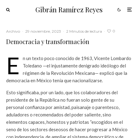
Gibrán Ramírez Reyes
0
Archivo
·
29 noviembre, 2023
·
2 Minutos de lectura
·
Democracia y transformación
E
n un texto poco conocido de 1963, Vicente Lombardo
Toledano —el injustamente denigrado ideólogo del
régimen de la Revolución Mexicana— explicó que la
democracia en México tenía que nacionalizarse.
Esto significaba, por un lado, que los colaboradores del
presidente de la República no fueran solo gente de su
personal confianza por amistad, paisanaje o parentesco,
aduladores o recomendados del poder saliente, sino
elementos capaces, honestos y patriotas “escogidos en el
seno de los sectores deseosos de hacer progresar a México
con independencia, de ampliar el sistema democrático y de