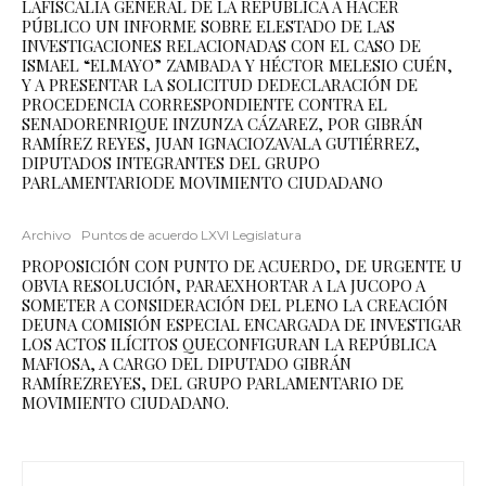
LAFISCALÍA GENERAL DE LA REPÚBLICA A HACER
PÚBLICO UN INFORME SOBRE ELESTADO DE LAS
INVESTIGACIONES RELACIONADAS CON EL CASO DE
ISMAEL “ELMAYO” ZAMBADA Y HÉCTOR MELESIO CUÉN,
Y A PRESENTAR LA SOLICITUD DEDECLARACIÓN DE
PROCEDENCIA CORRESPONDIENTE CONTRA EL
SENADORENRIQUE INZUNZA CÁZAREZ, POR GIBRÁN
RAMÍREZ REYES, JUAN IGNACIOZAVALA GUTIÉRREZ,
DIPUTADOS INTEGRANTES DEL GRUPO
PARLAMENTARIODE MOVIMIENTO CIUDADANO
Archivo
Puntos de acuerdo LXVI Legislatura
PROPOSICIÓN CON PUNTO DE ACUERDO, DE URGENTE U
OBVIA RESOLUCIÓN, PARAEXHORTAR A LA JUCOPO A
SOMETER A CONSIDERACIÓN DEL PLENO LA CREACIÓN
DEUNA COMISIÓN ESPECIAL ENCARGADA DE INVESTIGAR
LOS ACTOS ILÍCITOS QUECONFIGURAN LA REPÚBLICA
MAFIOSA, A CARGO DEL DIPUTADO GIBRÁN
RAMÍREZREYES, DEL GRUPO PARLAMENTARIO DE
MOVIMIENTO CIUDADANO.