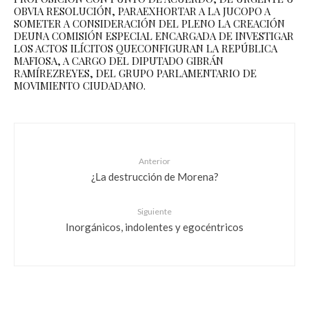
OBVIA RESOLUCIÓN, PARAEXHORTAR A LA JUCOPO A
SOMETER A CONSIDERACIÓN DEL PLENO LA CREACIÓN
DEUNA COMISIÓN ESPECIAL ENCARGADA DE INVESTIGAR
LOS ACTOS ILÍCITOS QUECONFIGURAN LA REPÚBLICA
MAFIOSA, A CARGO DEL DIPUTADO GIBRÁN
RAMÍREZREYES, DEL GRUPO PARLAMENTARIO DE
MOVIMIENTO CIUDADANO.
Anterior
¿La destrucción de Morena?
Siguiente
Inorgánicos, indolentes y egocéntricos