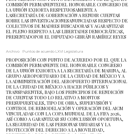
COMISIÓN PERMANENTEDEL HONORABLE CONGRESO DE
LA UNIÓN EXHORTA RESPETUOSAMENTE A
LASECRETARÍA DE GOBERNACIÓN A RENDIR CUENTAS
SOBRE LAS INVESTIGACIONESANUNCIADAS RESPECTO DE
COLECTIVOS DE MADRES BUSCADORAS Y AGARANTIZAR
EL PLENO RESPETO A LAS LIBERTADES DEMOCRÁTICAS,
PRESENTADOPOR EL DIPUTADO GIBRÁN RAMÍREZ REYES
Archivo
Puntos de acuerdo LXVI Legislatura
PROPOSICIÓN CON PUNTO DE ACUERDO POR EL QUE LA
COMISIÓN PERMANENTE DEL HONORABLE CONGRESO
DE LA UNIÓN EXHORTA A LA SECRETARÍA DE MARINA, AL
GRUPO AEROPORTUARIO DE LA CIUDAD DE MÉXICO Y A
LA ADMINISTRACIÓN DEL AEROPUERTO INTERNACIONAL
DE LA CIUDAD DE MÉXICO A HACER PÚBLICOS Y
TRANSPARENTES, BAJO LOS PRINCIPIOS DE RENDICIÓN
DE CUENTAS TODO LO RELATIVO A MONTOS
PRESUPUESTALES, TIPO DE OBRA, SUPERVISIÓN Y
CONTROL DE REMODELACIÓN Y OPERACIÓN DEL AICM
VINCULADAS CON LA COPA MUNDIAL DE LA FIFA 2026,
ASÍ COMO A GARANTIZAR SU CONCLUSIÓN OPORTUNA,
LA SEGURIDAD DE LAS PERSONAS USUARIAS Y LA
PROTECCIÓN DEL DERECHO A LA MOVILIDAD,