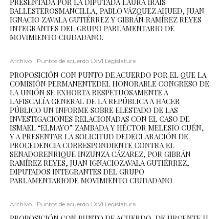
PRESENTADA POR LA DIPUTADA LAURA IRAIS
BALLESTEROSMANCILLA, PABLO VÁZQUEZ AHUED, JUAN
IGNACIO ZAVALA GUTIÉRREZ Y GIBRÁN RAMÍREZ REYES
INTEGRANTES DEL GRUPO PARLAMENTARIO DE
MOVIMIENTO CIUDADANO.
Archivo
Puntos de acuerdo LXVI Legislatura
PROPOSICIÓN CON PUNTO DE ACUERDO POR EL QUE LA
COMISIÓN PERMANENTEDEL HONORABLE CONGRESO DE
LA UNIÓN SE EXHORTA RESPETUOSAMENTE A
LAFISCALÍA GENERAL DE LA REPÚBLICA A HACER
PÚBLICO UN INFORME SOBRE ELESTADO DE LAS
INVESTIGACIONES RELACIONADAS CON EL CASO DE
ISMAEL “ELMAYO” ZAMBADA Y HÉCTOR MELESIO CUÉN,
Y A PRESENTAR LA SOLICITUD DEDECLARACIÓN DE
PROCEDENCIA CORRESPONDIENTE CONTRA EL
SENADORENRIQUE INZUNZA CÁZAREZ, POR GIBRÁN
RAMÍREZ REYES, JUAN IGNACIOZAVALA GUTIÉRREZ,
DIPUTADOS INTEGRANTES DEL GRUPO
PARLAMENTARIODE MOVIMIENTO CIUDADANO
Archivo
Puntos de acuerdo LXVI Legislatura
PROPOSICIÓN CON PUNTO DE ACUERDO, DE URGENTE U