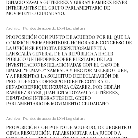
IGNACIO ZAVALA GUTIÉRREZ Y GIBRÁN RAMÍREZ REYES
INTEGRANTES DEL GRUPO PARLAMENTARIO DE
MOVIMIENTO CIUDADANO.
Archivo
Puntos de acuerdo LXVI Legislatura
PROPOSICIÓN CON PUNTO DE ACUERDO POR EL QUE LA
COMISIÓN PERMANENTEDEL HONORABLE CONGRESO DE
LA UNIÓN SE EXHORTA RESPETUOSAMENTE A
LAFISCALÍA GENERAL DE LA REPÚBLICA A HACER
PÚBLICO UN INFORME SOBRE ELESTADO DE LAS
INVESTIGACIONES RELACIONADAS CON EL CASO DE
ISMAEL “ELMAYO” ZAMBADA Y HÉCTOR MELESIO CUÉN,
Y A PRESENTAR LA SOLICITUD DEDECLARACIÓN DE
PROCEDENCIA CORRESPONDIENTE CONTRA EL
SENADORENRIQUE INZUNZA CÁZAREZ, POR GIBRÁN
RAMÍREZ REYES, JUAN IGNACIOZAVALA GUTIÉRREZ,
DIPUTADOS INTEGRANTES DEL GRUPO
PARLAMENTARIODE MOVIMIENTO CIUDADANO
Archivo
Puntos de acuerdo LXVI Legislatura
PROPOSICIÓN CON PUNTO DE ACUERDO, DE URGENTE U
OBVIA RESOLUCIÓN, PARAEXHORTAR A LA JUCOPO A