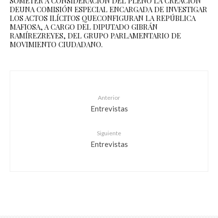
SOMETER A CONSIDERACIÓN DEL PLENO LA CREACIÓN
DEUNA COMISIÓN ESPECIAL ENCARGADA DE INVESTIGAR
LOS ACTOS ILÍCITOS QUECONFIGURAN LA REPÚBLICA
MAFIOSA, A CARGO DEL DIPUTADO GIBRÁN
RAMÍREZREYES, DEL GRUPO PARLAMENTARIO DE
MOVIMIENTO CIUDADANO.
Anterior
Entrevistas
Siguiente
Entrevistas