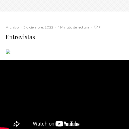
0
Archivo
·
3 diciembre, 2022
·
1 Minuto de lectura
·
Entrevistas