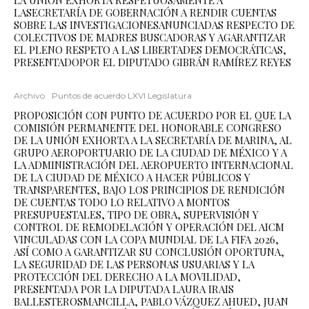
LA UNIÓN EXHORTA RESPETUOSAMENTE A
LASECRETARÍA DE GOBERNACIÓN A RENDIR CUENTAS
SOBRE LAS INVESTIGACIONESANUNCIADAS RESPECTO DE
COLECTIVOS DE MADRES BUSCADORAS Y AGARANTIZAR
EL PLENO RESPETO A LAS LIBERTADES DEMOCRÁTICAS,
PRESENTADOPOR EL DIPUTADO GIBRÁN RAMÍREZ REYES
Archivo
Puntos de acuerdo LXVI Legislatura
PROPOSICIÓN CON PUNTO DE ACUERDO POR EL QUE LA
COMISIÓN PERMANENTE DEL HONORABLE CONGRESO
DE LA UNIÓN EXHORTA A LA SECRETARÍA DE MARINA, AL
GRUPO AEROPORTUARIO DE LA CIUDAD DE MÉXICO Y A
LA ADMINISTRACIÓN DEL AEROPUERTO INTERNACIONAL
DE LA CIUDAD DE MÉXICO A HACER PÚBLICOS Y
TRANSPARENTES, BAJO LOS PRINCIPIOS DE RENDICIÓN
DE CUENTAS TODO LO RELATIVO A MONTOS
PRESUPUESTALES, TIPO DE OBRA, SUPERVISIÓN Y
CONTROL DE REMODELACIÓN Y OPERACIÓN DEL AICM
VINCULADAS CON LA COPA MUNDIAL DE LA FIFA 2026,
ASÍ COMO A GARANTIZAR SU CONCLUSIÓN OPORTUNA,
LA SEGURIDAD DE LAS PERSONAS USUARIAS Y LA
PROTECCIÓN DEL DERECHO A LA MOVILIDAD,
PRESENTADA POR LA DIPUTADA LAURA IRAIS
BALLESTEROSMANCILLA, PABLO VÁZQUEZ AHUED, JUAN