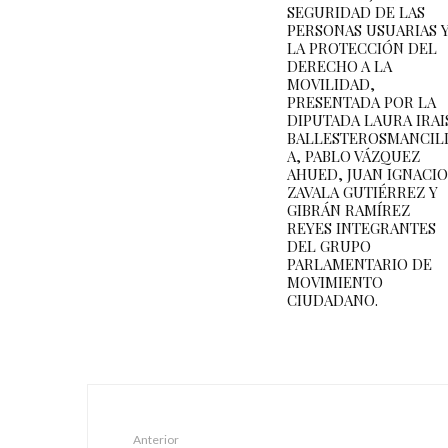
SEGURIDAD DE LAS
PERSONAS USUARIAS 
LA PROTECCIÓN DEL
DERECHO A LA
MOVILIDAD,
PRESENTADA POR LA
DIPUTADA LAURA IRAI
BALLESTEROSMANCIL
A, PABLO VÁZQUEZ
AHUED, JUAN IGNACIO
ZAVALA GUTIÉRREZ Y
GIBRÁN RAMÍREZ
REYES INTEGRANTES
DEL GRUPO
PARLAMENTARIO DE
MOVIMIENTO
CIUDADANO.
Anterior