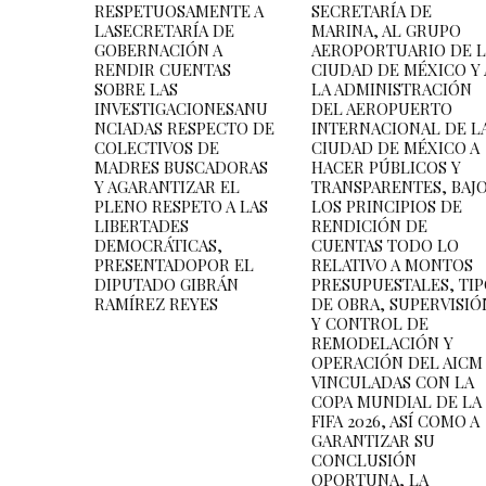
RESPETUOSAMENTE A
SECRETARÍA DE
LASECRETARÍA DE
MARINA, AL GRUPO
GOBERNACIÓN A
AEROPORTUARIO DE 
RENDIR CUENTAS
CIUDAD DE MÉXICO Y 
SOBRE LAS
LA ADMINISTRACIÓN
INVESTIGACIONESANU
DEL AEROPUERTO
NCIADAS RESPECTO DE
INTERNACIONAL DE L
COLECTIVOS DE
CIUDAD DE MÉXICO A
MADRES BUSCADORAS
HACER PÚBLICOS Y
Y AGARANTIZAR EL
TRANSPARENTES, BAJ
PLENO RESPETO A LAS
LOS PRINCIPIOS DE
LIBERTADES
RENDICIÓN DE
DEMOCRÁTICAS,
CUENTAS TODO LO
PRESENTADOPOR EL
RELATIVO A MONTOS
DIPUTADO GIBRÁN
PRESUPUESTALES, TI
RAMÍREZ REYES
DE OBRA, SUPERVISIÓ
Y CONTROL DE
REMODELACIÓN Y
OPERACIÓN DEL AICM
VINCULADAS CON LA
COPA MUNDIAL DE LA
FIFA 2026, ASÍ COMO A
GARANTIZAR SU
CONCLUSIÓN
OPORTUNA, LA