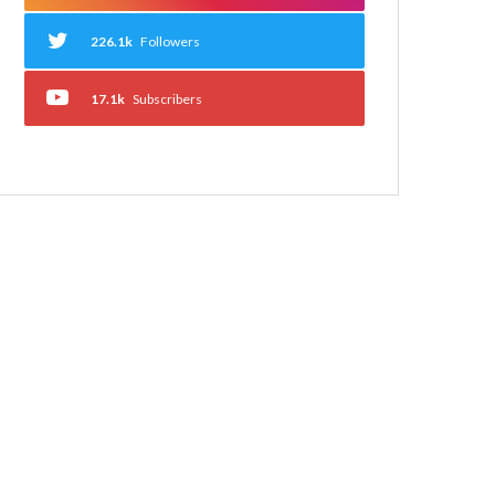
226.1k
Followers
17.1k
Subscribers