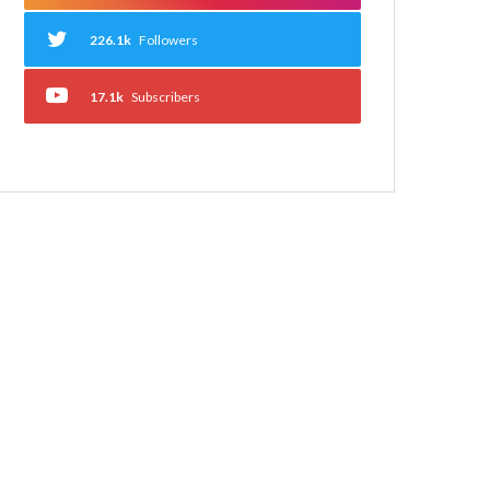
226.1k
Followers
17.1k
Subscribers