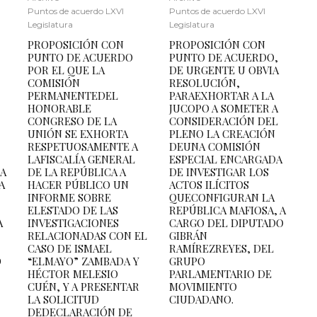
Puntos de acuerdo LXVI
Puntos de acuerdo LXVI
Legislatura
Legislatura
PROPOSICIÓN CON
PROPOSICIÓN CON
PUNTO DE ACUERDO
PUNTO DE ACUERDO,
POR EL QUE LA
DE URGENTE U OBVIA
COMISIÓN
RESOLUCIÓN,
PERMANENTEDEL
PARAEXHORTAR A LA
HONORABLE
JUCOPO A SOMETER A
CONGRESO DE LA
CONSIDERACIÓN DEL
UNIÓN SE EXHORTA
PLENO LA CREACIÓN
RESPETUOSAMENTE A
DEUNA COMISIÓN
LAFISCALÍA GENERAL
ESPECIAL ENCARGADA
LA
DE LA REPÚBLICA A
DE INVESTIGAR LOS
A
HACER PÚBLICO UN
ACTOS ILÍCITOS
INFORME SOBRE
QUECONFIGURAN LA
ELESTADO DE LAS
REPÚBLICA MAFIOSA, A
A
INVESTIGACIONES
CARGO DEL DIPUTADO
RELACIONADAS CON EL
GIBRÁN
CASO DE ISMAEL
RAMÍREZREYES, DEL
O
“ELMAYO” ZAMBADA Y
GRUPO
HÉCTOR MELESIO
PARLAMENTARIO DE
CUÉN, Y A PRESENTAR
MOVIMIENTO
LA SOLICITUD
CIUDADANO.
DEDECLARACIÓN DE