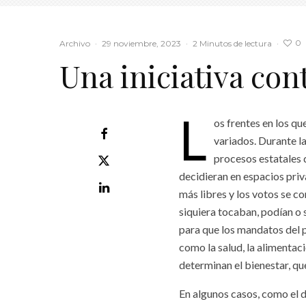
0
Archivo
·
29 noviembre, 2023
·
2 Minutos de lectura
·
Una iniciativa con
L
os frentes en los q
variados. Durante l
procesos estatales 
decidieran en espacios pri
más libres y los votos se c
siquiera tocaban, podían o
para que los mandatos del p
como la salud, la alimentaci
determinan el bienestar, q
En algunos casos, como el de