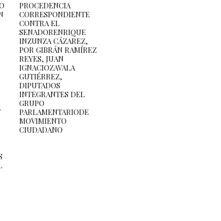
PO
PROCEDENCIA
N
CORRESPONDIENTE
CONTRA EL
SENADORENRIQUE
INZUNZA CÁZAREZ,
POR GIBRÁN RAMÍREZ
REYES, JUAN
IGNACIOZAVALA
GUTIÉRREZ,
DIPUTADOS
INTEGRANTES DEL
GRUPO
Y
PARLAMENTARIODE
MOVIMIENTO
CIUDADANO
S
L