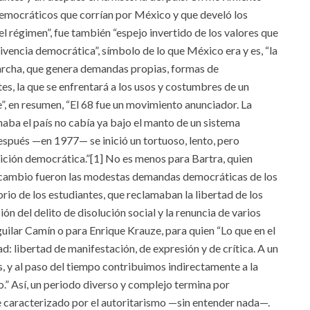
democráticos que corrían por México y que develó los
el régimen”, fue también “espejo invertido de los valores que
vivencia democrática”, símbolo de lo que México era y es, “la
archa, que genera demandas propias, formas de
s, la que se enfrentará a los usos y costumbres de un
e”, en resumen, “El 68 fue un movimiento anunciador. La
naba el país no cabía ya bajo el manto de un sistema
después —en 1977— se inició un tortuoso, lento, pero
ición democrática.”[1] No es menos para Bartra, quien
l cambio fueron las modestas demandas democráticas de los
orio de los estudiantes, que reclamaban la libertad de los
ión del delito de disolución social y la renuncia de varios
guilar Camín o para Enrique Krauze, para quien “Lo que en el
d: libertad de manifestación, de expresión y de crítica. A un
, y al paso del tiempo contribuimos indirectamente a la
” Así, un periodo diverso y complejo termina por
caracterizado por el autoritarismo —sin entender nada—.