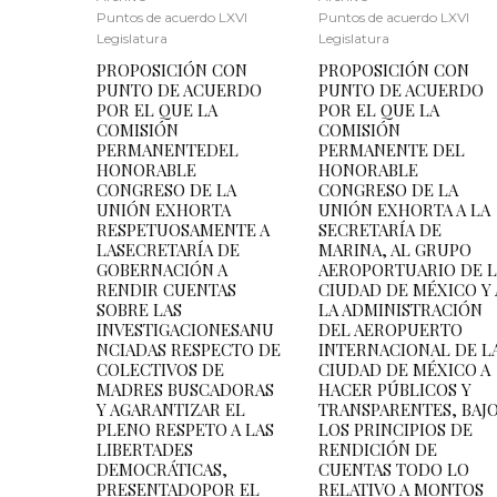
Puntos de acuerdo LXVI
Puntos de acuerdo LXVI
Legislatura
Legislatura
PROPOSICIÓN CON
PROPOSICIÓN CON
PUNTO DE ACUERDO
PUNTO DE ACUERDO
POR EL QUE LA
POR EL QUE LA
COMISIÓN
COMISIÓN
PERMANENTEDEL
PERMANENTE DEL
HONORABLE
HONORABLE
CONGRESO DE LA
CONGRESO DE LA
UNIÓN EXHORTA
UNIÓN EXHORTA A LA
RESPETUOSAMENTE A
SECRETARÍA DE
LASECRETARÍA DE
MARINA, AL GRUPO
GOBERNACIÓN A
AEROPORTUARIO DE 
RENDIR CUENTAS
CIUDAD DE MÉXICO Y 
SOBRE LAS
LA ADMINISTRACIÓN
INVESTIGACIONESANU
DEL AEROPUERTO
NCIADAS RESPECTO DE
INTERNACIONAL DE L
COLECTIVOS DE
CIUDAD DE MÉXICO A
MADRES BUSCADORAS
HACER PÚBLICOS Y
Y AGARANTIZAR EL
TRANSPARENTES, BAJ
PLENO RESPETO A LAS
LOS PRINCIPIOS DE
LIBERTADES
RENDICIÓN DE
DEMOCRÁTICAS,
CUENTAS TODO LO
PRESENTADOPOR EL
RELATIVO A MONTOS