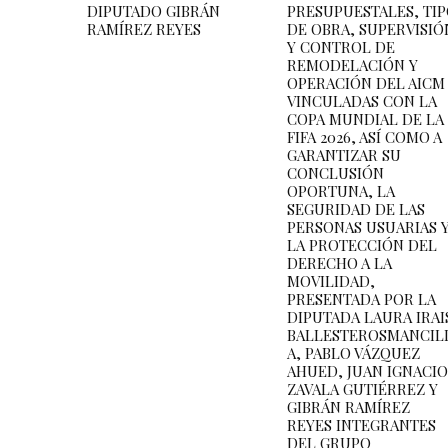
DIPUTADO GIBRÁN
PRESUPUESTALES, TI
RAMÍREZ REYES
DE OBRA, SUPERVISIÓ
Y CONTROL DE
REMODELACIÓN Y
OPERACIÓN DEL AICM
VINCULADAS CON LA
COPA MUNDIAL DE LA
FIFA 2026, ASÍ COMO A
GARANTIZAR SU
CONCLUSIÓN
OPORTUNA, LA
SEGURIDAD DE LAS
PERSONAS USUARIAS 
LA PROTECCIÓN DEL
DERECHO A LA
MOVILIDAD,
PRESENTADA POR LA
DIPUTADA LAURA IRAI
BALLESTEROSMANCIL
A, PABLO VÁZQUEZ
AHUED, JUAN IGNACIO
ZAVALA GUTIÉRREZ Y
GIBRÁN RAMÍREZ
REYES INTEGRANTES
DEL GRUPO