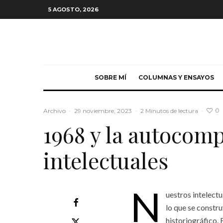
5 AGOSTO, 2026
SOBRE MÍ
COLUMNAS Y ENSAYOS
0
Archivo
·
29 noviembre, 2023
·
2 Minutos de lectura
·
1968 y la autocom
intelectuales
N
uestros intelectu
lo que se constr
historiográfico. 