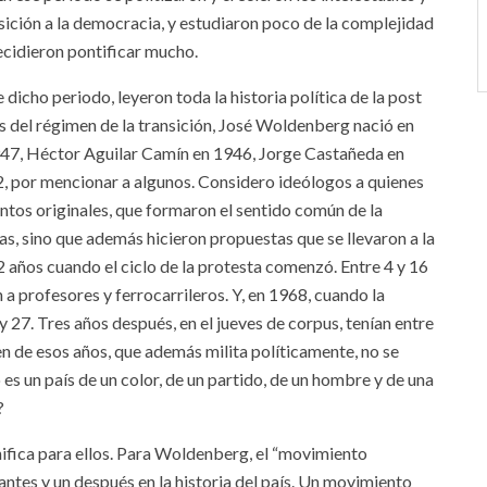
nsición a la democracia, y estudiaron poco de la complejidad
ecidieron pontificar mucho.
e dicho periodo, leyeron toda la historia política de la post
s del régimen de la transición, José Woldenberg nació en
47, Héctor Aguilar Camín en 1946, Jorge Castañeda en
, por mencionar a algunos. Considero ideólogos a quienes
ntos originales, que formaron el sentido común de la
s, sino que además hicieron propuestas que se llevaron a la
12 años cuando el ciclo de la protesta comenzó. Entre 4 y 16
 a profesores y ferrocarrileros. Y, en 1968, cuando la
y 27. Tres años después, en el jueves de corpus, tenían entre
n de esos años, que además milita políticamente, no se
s un país de un color, de un partido, de un hombre y de una
)?
gnifica para ellos. Para Woldenberg, el “movimiento
 antes y un después en la historia del país. Un movimiento