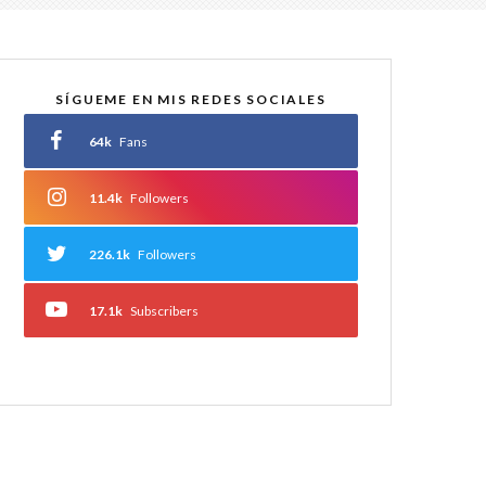
SÍGUEME EN MIS REDES SOCIALES
64k
Fans
11.4k
Followers
226.1k
Followers
17.1k
Subscribers